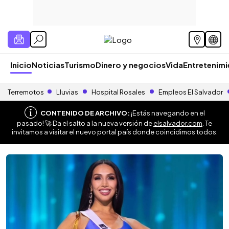
Inicio
Noticias
Turismo
Dinero y negocios
Vida
Entretenim
Terremotos
Lluvias
Hospital Rosales
Empleos El Salvador
CONTENIDO DE ARCHIVO:
¡Estás navegando en el
pasado! 🚀 Da el salto a la nueva versión de
elsalvador.com
. Te
invitamos a visitar el nuevo portal país donde coincidimos todos.