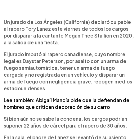
0:00
►
Escuchar artículo
Un jurado de Los Ángeles (California) declaró culpable
al rapero Tory Lanez este viernes de todos los cargos
por disparar a la cantante Megan Thee Stallion en 2020,
a la salida de una fiesta.
El jurado imputó al rapero canadiense, cuyo nombre
legal es Daystar Peterson, por asalto con un arma de
fuego semiautomática, tener un arma de fuego
cargada y no registrada en un vehículo y disparar un
arma de fuego con negligencia grave, recogen medios
estadounidenses.
Lee también: Abigaíl Mancía pide que la defiendan de
hombres que critican decoración de su carro
Si bien aún no se sabe la condena, los cargos podrían
suponer 22 años de cárcel para el rapero de 30 años.
En la sala, el padre de Lanez se levantó de su asiento