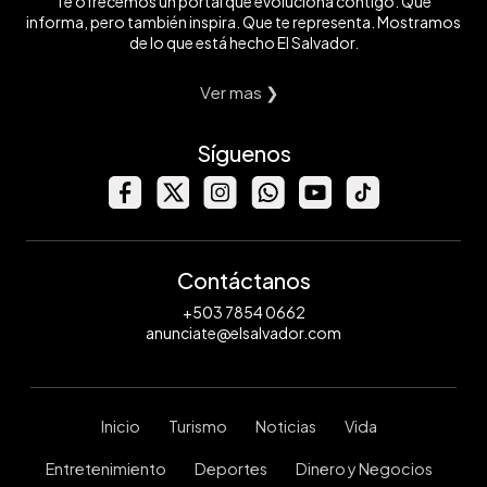
Te ofrecemos un portal que evoluciona contigo. Que
informa, pero también inspira. Que te representa. Mostramos
de lo que está hecho El Salvador.
Ver mas ❯
Síguenos
Contáctanos
+503 7854 0662
anunciate@elsalvador.com
Inicio
Turismo
Noticias
Vida
Entretenimiento
Deportes
Dinero y Negocios