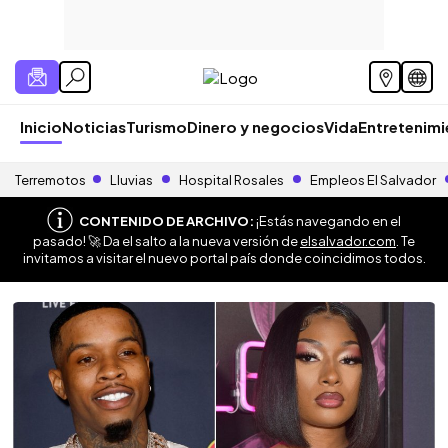
Inicio
Noticias
Turismo
Dinero y negocios
Vida
Entretenim
Terremotos
Lluvias
Hospital Rosales
Empleos El Salvador
CONTENIDO DE ARCHIVO:
¡Estás navegando en el
pasado! 🚀 Da el salto a la nueva versión de
elsalvador.com
. Te
invitamos a visitar el nuevo portal país donde coincidimos todos.