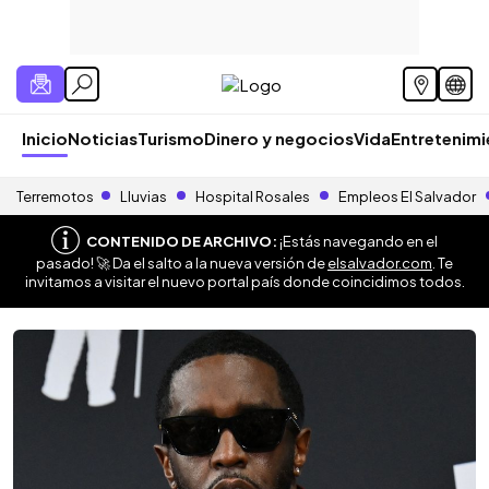
Inicio
Noticias
Turismo
Dinero y negocios
Vida
Entretenim
Terremotos
Lluvias
Hospital Rosales
Empleos El Salvador
CONTENIDO DE ARCHIVO:
¡Estás navegando en el
pasado! 🚀 Da el salto a la nueva versión de
elsalvador.com
. Te
invitamos a visitar el nuevo portal país donde coincidimos todos.