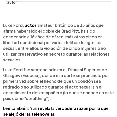
0:00
►
Escuchar artículo
Luke Ford,
actor
amateur británico de 35 años que
afirma haber sido el doble de Brad Pitt, ha sido
condenado a 16 años de cárcel más otros cinco en
libertad condicional por varios delitos de agresión
sexual, entre ellos la violación de cinco mujeres o no
utilizar preservativo en secreto durante las relaciones
sexuales.
Luke Ford fue sentenciado en el Tribunal Superior de
Glasgow (Escocia), donde esa corte se pronunció por
primera vez sobre el hecho de que un condón sea
retirado o no utilizado durante el acto sexual sin el
conocimiento del compañero (lo que se conoce en este
país como "stealthing").
Lee también: Yuri revela la verdadera razón por la que
se alejó de las telenovelas