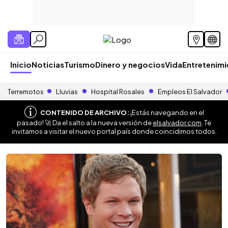
Inicio
Noticias
Turismo
Dinero y negocios
Vida
Entretenim
Terremotos
Lluvias
Hospital Rosales
Empleos El Salvador
CONTENIDO DE ARCHIVO:
¡Estás navegando en el
pasado! 🚀 Da el salto a la nueva versión de
elsalvador.com
. Te
invitamos a visitar el nuevo portal país donde coincidimos todos.