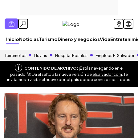
Inicio
Noticias
Turismo
Dinero y negocios
Vida
Entretenim
Terremotos
Lluvias
Hospital Rosales
Empleos El Salvador
CONTENIDO DE ARCHIVO:
¡Estás navegando en el
pasado! 🚀 Da el salto a la nueva versión de
elsalvador.com
. Te
invitamos a visitar el nuevo portal país donde coincidimos todos.