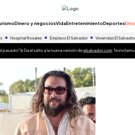
urismo
Dinero y negocios
Vida
Entretenimiento
Deportes
Ento
as
Hospital Rosales
Empleos El Salvador
Viviendas El Salvado
 pasado! 🚀 Da el salto a la nueva versión de
elsalvador.com
. Te invitam