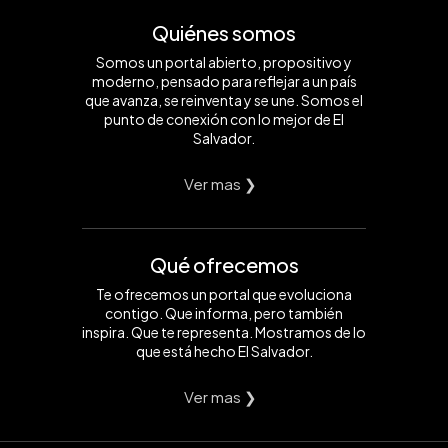
Quiénes somos
Somos un portal abierto, propositivo y
moderno, pensado para reflejar a un país
que avanza, se reinventa y se une. Somos el
punto de conexión con lo mejor de El
Salvador.
Ver mas ❯
Qué ofrecemos
Te ofrecemos un portal que evoluciona
contigo. Que informa, pero también
inspira. Que te representa. Mostramos de lo
que está hecho El Salvador.
Ver mas ❯