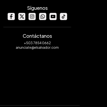
Síguenos
Contáctanos
+503 7854 0662
anunciate@elsalvador.com