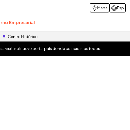
Mapa
Esp
rno Empresarial
r
Centro Histórico
os a visitar el nuevo portal país donde coincidimos todos.