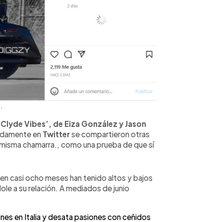
.
y Clyde Vibes’, de Eiza González y Jason
ápidamente en
Twitter
se compartieron otras
 misma chamarra., como una prueba de que sí
, en casi ocho meses han tenido altos y bajos
le a su relación. A mediados de junio
es en Italia y desata pasiones con ceñidos