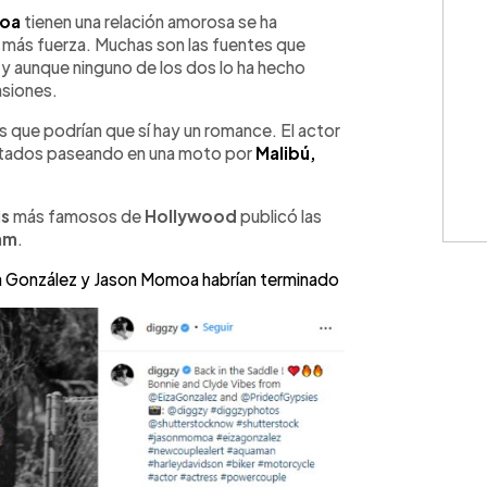
WhatsApp
Copiar link
moa
tienen una relación amorosa se ha
más fuerza. Muchas son las fuentes que
s y aunque ninguno de los dos lo ha hecho
asiones.
 que podrían que sí hay un romance. El actor
aptados paseando en una moto por
Malibú,
is
más famosos de
Hollywood
publicó las
am
.
iza González y Jason Momoa habrían terminado