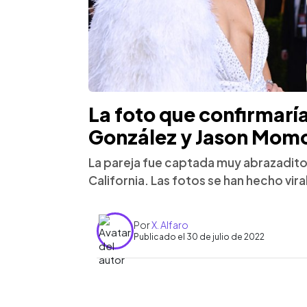
La foto que confirmarí
González y Jason Mom
La pareja fue captada muy abrazadit
California. Las fotos se han hecho vira
Por
X. Alfaro
Publicado el 30 de julio de 2022
0:00