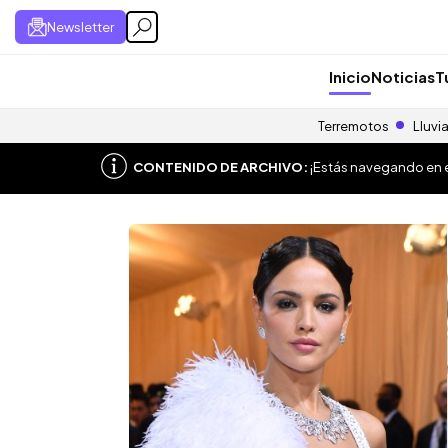
Newsletter
Inicio
Noticias
T
Terremotos
Lluvi
CONTENIDO DE ARCHIVO:
¡Estás navegando en el