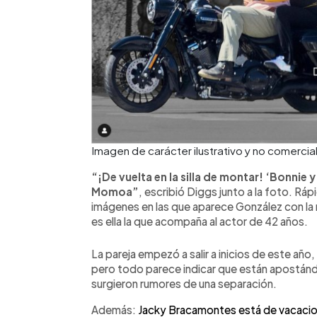
Imagen de carácter ilustrativo y no comercial
“¡De vuelta en la silla de montar! ‘Bonnie 
Momoa”
, escribió Diggs junto a la foto. R
imágenes en las que aparece González con la
es ella la que acompaña al actor de 42 años.
La pareja empezó a salir a inicios de este año
pero todo parece indicar que están apostándo
surgieron rumores de una separación.
Además:
Jacky Bracamontes está de vacacion