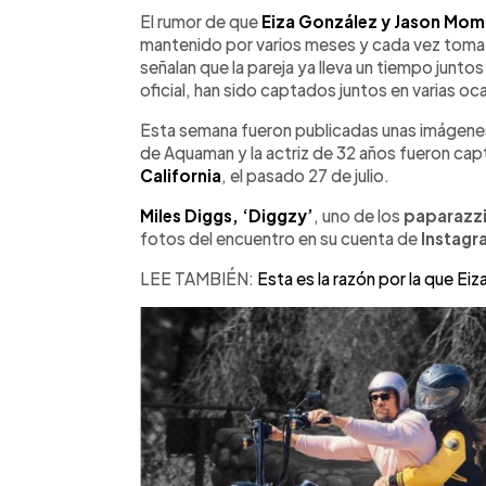
Facebook
Twitter
►
Escuchar artículo
El rumor de que
Eiza González y Jason Mo
mantenido por varios meses y cada vez toma 
señalan que la pareja ya lleva un tiempo junto
oficial, han sido captados juntos en varias oc
Esta semana fueron publicadas unas imágenes
de Aquaman y la actriz de 32 años fueron c
California
, el pasado 27 de julio.
Miles Diggs, ‘Diggzy’
, uno de los
paparazz
fotos del encuentro en su cuenta de
Instagr
LEE TAMBIÉN:
Esta es la razón por la que E