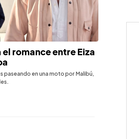
a el romance entre Eiza
oa
os paseando en una moto por Malibú,
les.