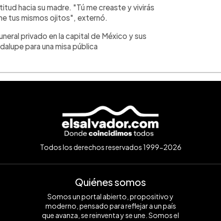
itud hacia su madre. "Tú me creaste y vivirás
iene tus mismos ojitos", externó.
neral privado en la capital de México y sus
adalupe para una misa pública
Todos los derechos reservados 1999-2026
Quiénes somos
Somos un portal abierto, propositivo y
moderno, pensado para reflejar a un país
que avanza, se reinventa y se une. Somos el