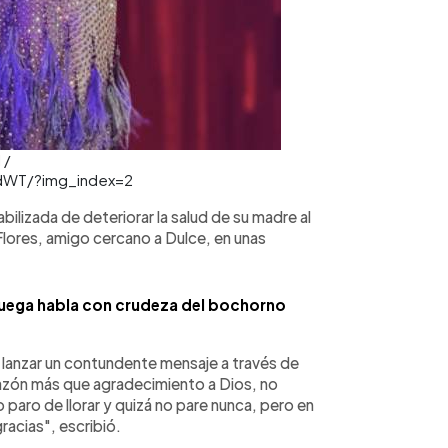
 /
dWT/?img_index=2
lizada de deteriorar la salud de su madre al
e Flores, amigo cercano a Dulce, en unas
ruega habla con crudeza del bochorno
 lanzar un contundente mensaje a través de
azón más que agradecimiento a Dios, no
paro de llorar y quizá no pare nunca, pero en
racias", escribió.