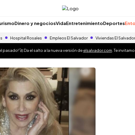
urismo
Dinero y negocios
Vida
Entretenimiento
Deportes
Ento
as
Hospital Rosales
Empleos El Salvador
Viviendas El Salvado
 pasado! 🚀 Da el salto a la nueva versión de
elsalvador.com
. Te invitam