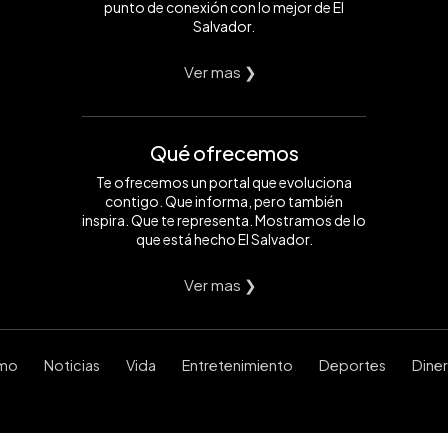
punto de conexión con lo mejor de El
Salvador.
Ver mas ❯
Qué ofrecemos
Te ofrecemos un portal que evoluciona
contigo. Que informa, pero también
inspira. Que te representa. Mostramos de lo
que está hecho El Salvador.
Ver mas ❯
smo
Noticias
Vida
Entretenimiento
Deportes
Dine