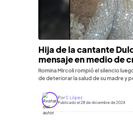
Hija de la cantante Dul
mensaje en medio de cr
Romina Mircoli rompió el silencio lue
de deteriorar la salud de su madre y p
Por
S. López
Publicado el 28 de diciembre de 2024
0:00