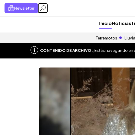
Newsletter
Inicio
Noticias
T
Terremotos
Lluvi
CONTENIDO DE ARCHIVO:
¡Estás navegando en el