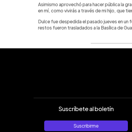
Asimismo aprovechó para hacer pública la grat
en mí, como vivirás a través de mi hijo, que t
Dulce fue despedida el pasado jueves en un fu
restos fueron trasladados a la Basílica de Gu
Suscríbete al boletín
Suscribirme