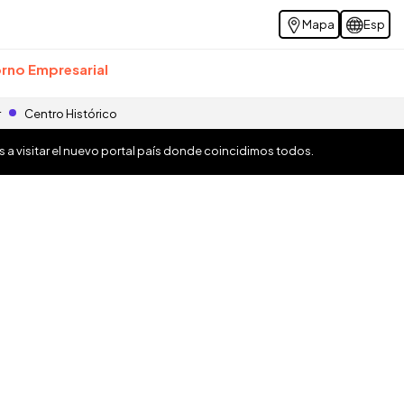
Mapa
Esp
rno Empresarial
r
Centro Histórico
os a visitar el nuevo portal país donde coincidimos todos.