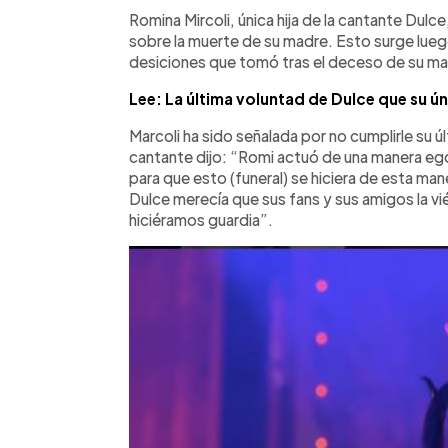
Facebook
Twitter
►
Escuchar artículo
Romina Mircoli, única hija de la cantante Dul
sobre la muerte de su madre. Esto surge luego
desiciones que tomó tras el deceso de su ma
Lee: La última voluntad de Dulce que su ún
Marcoli ha sido señalada por no cumplirle su ú
cantante dijo: “Romi actuó de una manera egoís
para que esto (funeral) se hiciera de esta m
Dulce merecía que sus fans y sus amigos la v
hiciéramos guardia”.