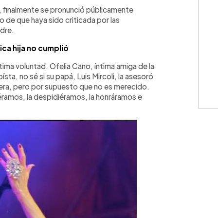
WhatsApp
Copiar link
ce, finalmente se pronunció públicamente
 de que haya sido criticada por las
dre.
ica hija no cumplió
ltima voluntad. Ofelia Cano, íntima amiga de la
ta, no sé si su papá, Luis Mircoli, la asesoró
anera, pero por supuesto que no es merecido.
iéramos, la despidiéramos, la honráramos e