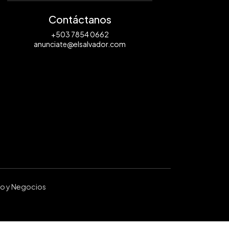
Contáctanos
+503 7854 0662
anunciate@elsalvador.com
ro y Negocios