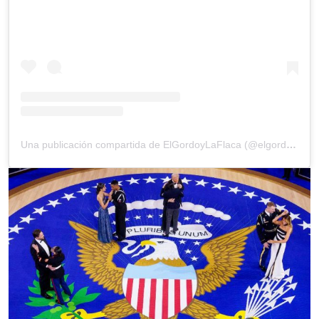
Una publicación compartida de ElGordoyLaFlaca (@elgordoylaflaca)