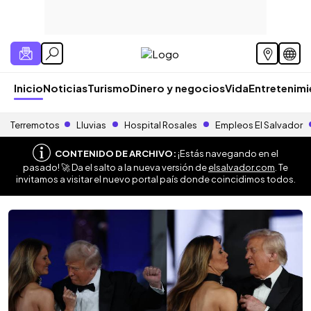
Inicio
Noticias
Turismo
Dinero y negocios
Vida
Entretenim
Terremotos
Lluvias
Hospital Rosales
Empleos El Salvador
CONTENIDO DE ARCHIVO:
¡Estás navegando en el
pasado! 🚀 Da el salto a la nueva versión de
elsalvador.com
. Te
invitamos a visitar el nuevo portal país donde coincidimos todos.