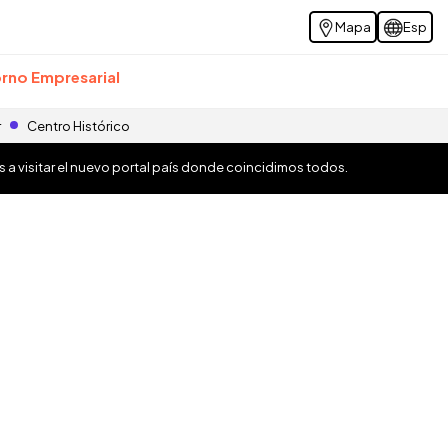
Mapa
Esp
rno Empresarial
r
Centro Histórico
os a visitar el nuevo portal país donde coincidimos todos.