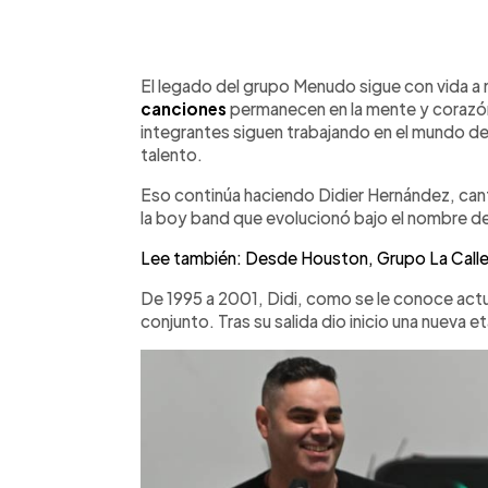
0:00
Facebook
Twitter
►
Escuchar artículo
El legado del grupo Menudo sigue con vida a 
canciones
permanecen en la mente y corazón
integrantes siguen trabajando en el mundo de
talento.
Eso continúa haciendo Didier Hernández, ca
la boy band que evolucionó bajo el nombre 
Lee también: Desde Houston, Grupo La Calle 
De 1995 a 2001, Didi, como se le conoce actu
conjunto. Tras su salida dio inicio una nueva 