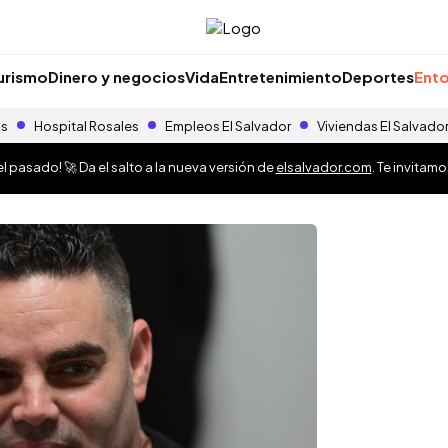
urismo
Dinero y negocios
Vida
Entretenimiento
Deportes
Ento
as
Hospital Rosales
Empleos El Salvador
Viviendas El Salvado
 pasado! 🚀 Da el salto a la nueva versión de
elsalvador.com
. Te invitam