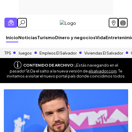
Inicio
Noticias
Turismo
Dinero y negocios
Vida
Entretenim
TPS
Juegos
Empleos El Salvador
Viviendas El Salvador
CONTENIDO DE ARCHIVO:
¡Estás navegando en el
pasado! 🚀 Da el salto a la nueva versión de
elsalvador.com
. Te
invitamos a visitar el nuevo portal país donde coincidimos todos.