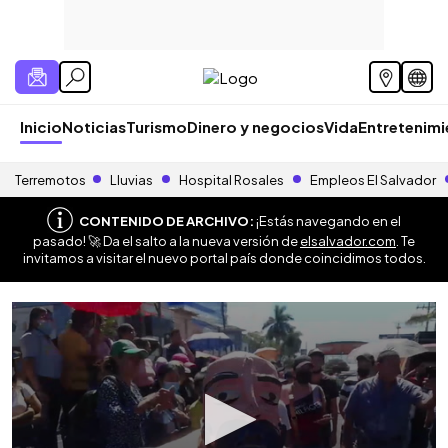
Inicio
Noticias
Turismo
Dinero y negocios
Vida
Entretenim
Terremotos
Lluvias
Hospital Rosales
Empleos El Salvador
CONTENIDO DE ARCHIVO:
¡Estás navegando en el
pasado! 🚀 Da el salto a la nueva versión de
elsalvador.com
. Te
invitamos a visitar el nuevo portal país donde coincidimos todos.