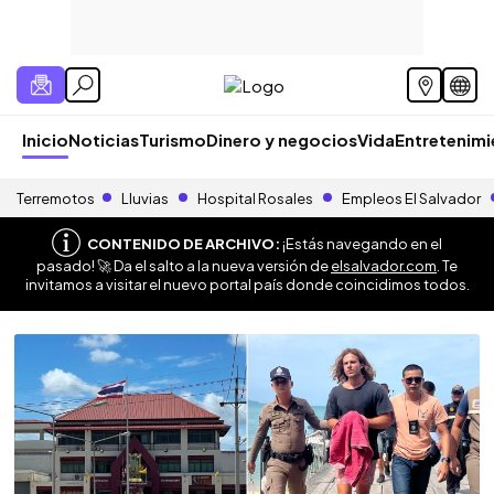
Inicio
Noticias
Turismo
Dinero y negocios
Vida
Entretenim
Terremotos
Lluvias
Hospital Rosales
Empleos El Salvador
CONTENIDO DE ARCHIVO:
¡Estás navegando en el
pasado! 🚀 Da el salto a la nueva versión de
elsalvador.com
. Te
invitamos a visitar el nuevo portal país donde coincidimos todos.