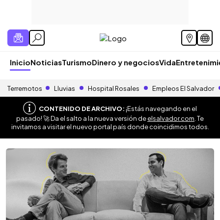
Inicio
Noticias
Turismo
Dinero y negocios
Vida
Entretenim
Terremotos
Lluvias
Hospital Rosales
Empleos El Salvador
CONTENIDO DE ARCHIVO:
¡Estás navegando en el
pasado! 🚀 Da el salto a la nueva versión de
elsalvador.com
. Te
invitamos a visitar el nuevo portal país donde coincidimos todos.