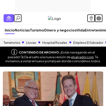
Inicio
Noticias
Turismo
Dinero y negocios
Vida
Entretenim
Terremotos
Lluvias
Hospital Rosales
Empleos El Salvador
CONTENIDO DE ARCHIVO:
¡Estás navegando en el
pasado! 🚀 Da el salto a la nueva versión de
elsalvador.com
. Te
invitamos a visitar el nuevo portal país donde coincidimos todos.