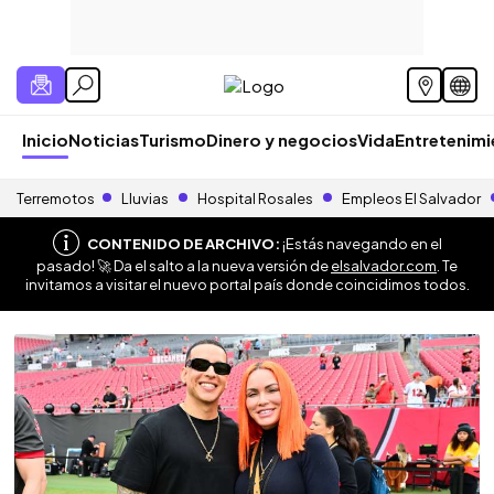
Inicio
Noticias
Turismo
Dinero y negocios
Vida
Entretenim
Terremotos
Lluvias
Hospital Rosales
Empleos El Salvador
CONTENIDO DE ARCHIVO:
¡Estás navegando en el
pasado! 🚀 Da el salto a la nueva versión de
elsalvador.com
. Te
invitamos a visitar el nuevo portal país donde coincidimos todos.