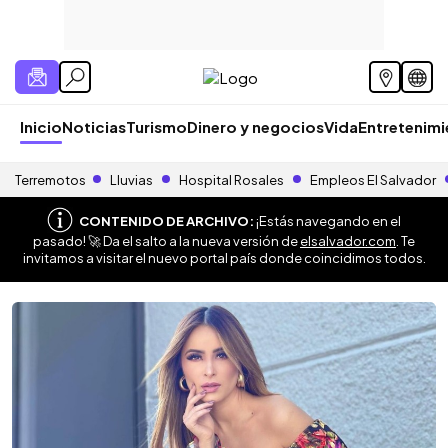
Inicio
Noticias
Turismo
Dinero y negocios
Vida
Entretenim
Terremotos
Lluvias
Hospital Rosales
Empleos El Salvador
CONTENIDO DE ARCHIVO:
¡Estás navegando en el
pasado! 🚀 Da el salto a la nueva versión de
elsalvador.com
. Te
invitamos a visitar el nuevo portal país donde coincidimos todos.