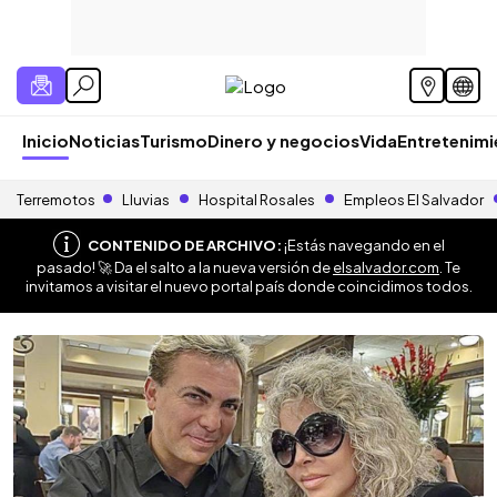
Inicio
Noticias
Turismo
Dinero y negocios
Vida
Entretenim
Terremotos
Lluvias
Hospital Rosales
Empleos El Salvador
CONTENIDO DE ARCHIVO:
¡Estás navegando en el
pasado! 🚀 Da el salto a la nueva versión de
elsalvador.com
. Te
invitamos a visitar el nuevo portal país donde coincidimos todos.