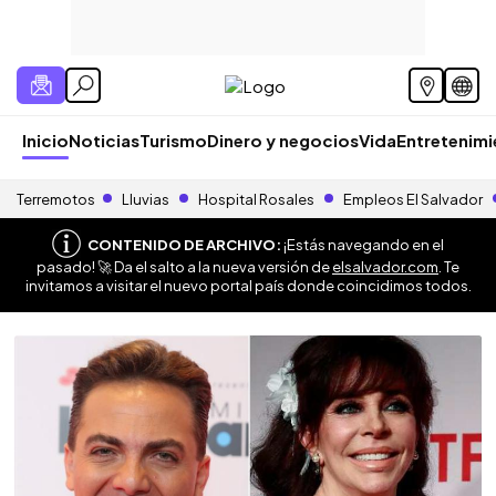
Inicio
Noticias
Turismo
Dinero y negocios
Vida
Entretenim
Terremotos
Lluvias
Hospital Rosales
Empleos El Salvador
CONTENIDO DE ARCHIVO:
¡Estás navegando en el
pasado! 🚀 Da el salto a la nueva versión de
elsalvador.com
. Te
invitamos a visitar el nuevo portal país donde coincidimos todos.