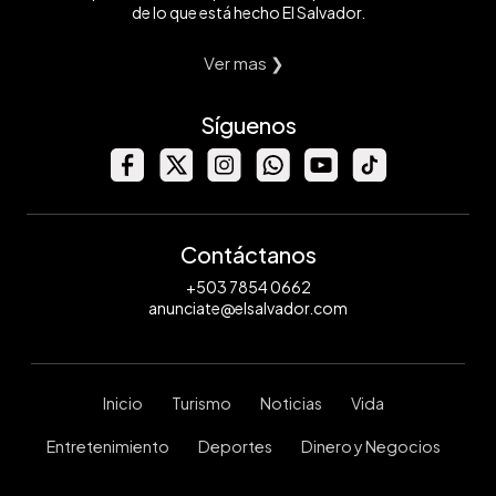
de lo que está hecho El Salvador.
Ver mas ❯
Síguenos
Contáctanos
+503 7854 0662
anunciate@elsalvador.com
Inicio
Turismo
Noticias
Vida
Entretenimiento
Deportes
Dinero y Negocios