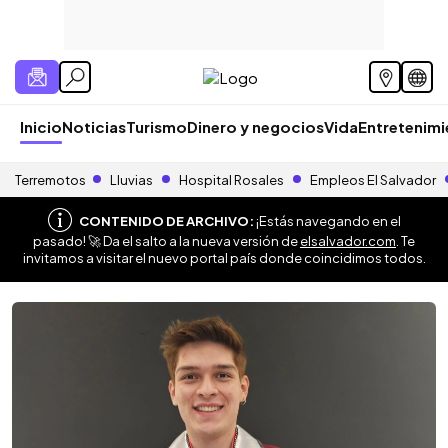
Inicio
Noticias
Turismo
Dinero y negocios
Vida
Entretenim
Terremotos
Lluvias
Hospital Rosales
Empleos El Salvador
CONTENIDO DE ARCHIVO:
¡Estás navegando en el
pasado! 🚀 Da el salto a la nueva versión de
elsalvador.com
. Te
invitamos a visitar el nuevo portal país donde coincidimos todos.