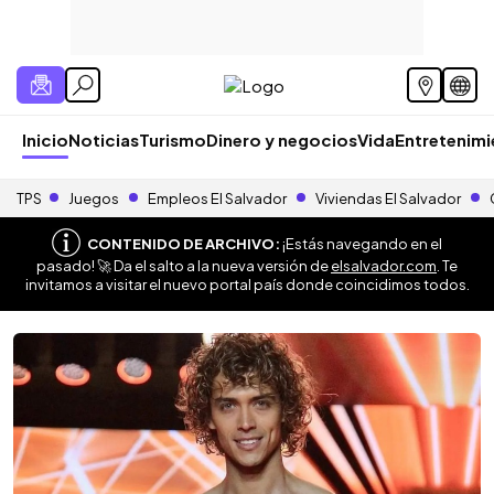
Inicio
Noticias
Turismo
Dinero y negocios
Vida
Entretenim
TPS
Juegos
Empleos El Salvador
Viviendas El Salvador
CONTENIDO DE ARCHIVO:
¡Estás navegando en el
pasado! 🚀 Da el salto a la nueva versión de
elsalvador.com
. Te
invitamos a visitar el nuevo portal país donde coincidimos todos.