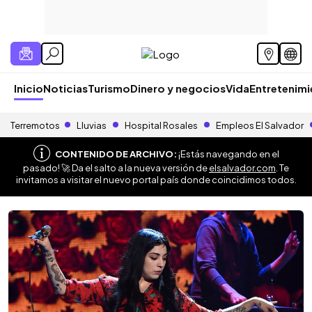
Inicio
Noticias
Turismo
Dinero y negocios
Vida
Entretenim
Terremotos
Lluvias
Hospital Rosales
Empleos El Salvador
CONTENIDO DE ARCHIVO:
¡Estás navegando en el
pasado! 🚀 Da el salto a la nueva versión de
elsalvador.com
. Te
invitamos a visitar el nuevo portal país donde coincidimos todos.