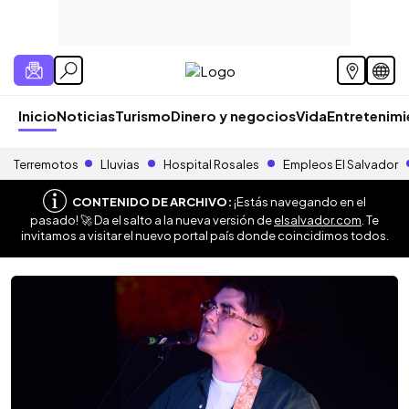
Inicio
Noticias
Turismo
Dinero y negocios
Vida
Entretenim
Terremotos
Lluvias
Hospital Rosales
Empleos El Salvador
CONTENIDO DE ARCHIVO:
¡Estás navegando en el
pasado! 🚀 Da el salto a la nueva versión de
elsalvador.com
. Te
invitamos a visitar el nuevo portal país donde coincidimos todos.