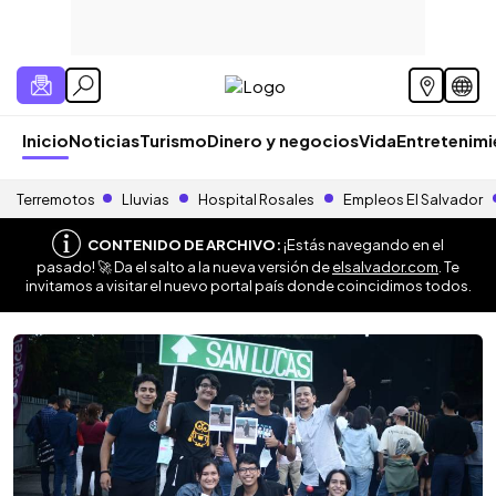
Inicio
Noticias
Turismo
Dinero y negocios
Vida
Entretenim
Terremotos
Lluvias
Hospital Rosales
Empleos El Salvador
CONTENIDO DE ARCHIVO:
¡Estás navegando en el
pasado! 🚀 Da el salto a la nueva versión de
elsalvador.com
. Te
invitamos a visitar el nuevo portal país donde coincidimos todos.