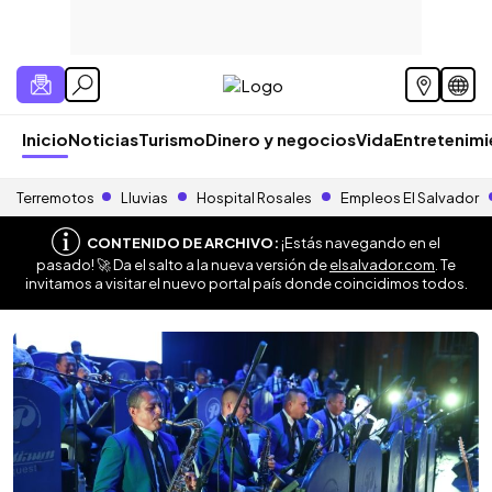
Inicio
Noticias
Turismo
Dinero y negocios
Vida
Entretenim
Terremotos
Lluvias
Hospital Rosales
Empleos El Salvador
CONTENIDO DE ARCHIVO:
¡Estás navegando en el
pasado! 🚀 Da el salto a la nueva versión de
elsalvador.com
. Te
invitamos a visitar el nuevo portal país donde coincidimos todos.