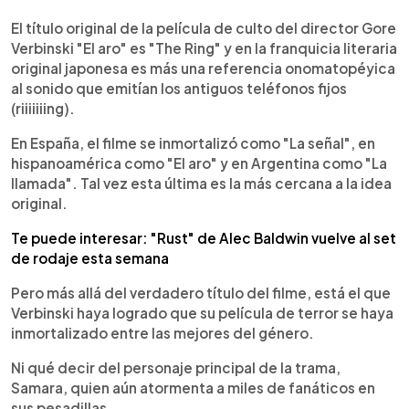
0:00
►
Escuchar artículo
El título original de la película de culto del director Gore
Verbinski "El aro" es "The Ring" y en la franquicia literaria
original japonesa es más una referencia onomatopéyica
al sonido que emitían los antiguos teléfonos fijos
(riiiiiiing).
En España, el filme se inmortalizó como "La señal", en
hispanoamérica como "El aro" y en Argentina como "La
llamada". Tal vez esta última es la más cercana a la idea
original.
Te puede interesar: "Rust" de Alec Baldwin vuelve al set
de rodaje esta semana
Pero más allá del verdadero título del filme, está el que
Verbinski haya logrado que su película de terror se haya
inmortalizado entre las mejores del género.
Ni qué decir del personaje principal de la trama,
Samara, quien aún atormenta a miles de fanáticos en
sus pesadillas.