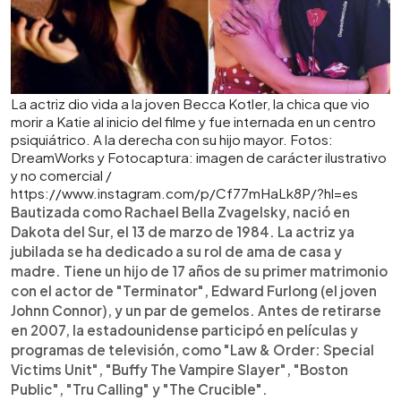
La actriz dio vida a la joven Becca Kotler, la chica que vio
morir a Katie al inicio del filme y fue internada en un centro
psiquiátrico. A la derecha con su hijo mayor. Fotos:
DreamWorks y Fotocaptura: imagen de carácter ilustrativo
y no comercial /
https://www.instagram.com/p/Cf77mHaLk8P/?hl=es
Bautizada como Rachael Bella Zvagelsky, nació en
Dakota del Sur, el 13 de marzo de 1984. La actriz ya
jubilada se ha dedicado a su rol de ama de casa y
madre. Tiene un hijo de 17 años de su primer matrimonio
con el actor de "Terminator", Edward Furlong (el joven
Johnn Connor), y un par de gemelos. Antes de retirarse
en 2007, la estadounidense participó en películas y
programas de televisión, como "Law & Order: Special
Victims Unit", "Buffy The Vampire Slayer", "Boston
Public", "Tru Calling" y "The Crucible".