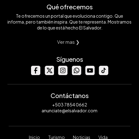
Qué ofrecemos
Te ofrecemos un portal que evoluciona contigo. Que
informa, pero también inspira. Que te representa. Mostramos
de lo que está hecho El Salvador.
Ver mas ❯
Síguenos
Contáctanos
+503 7854 0662
anunciate@elsalvador.com
Inicio
Turismo
Noticias
Vida