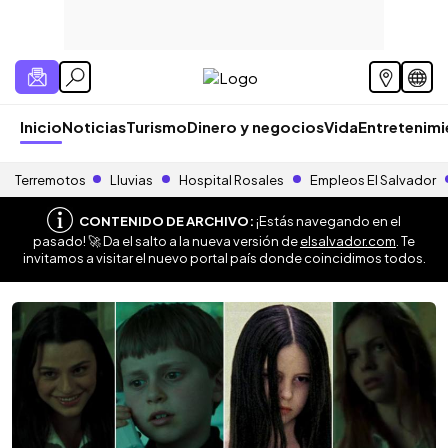
Inicio
Noticias
Turismo
Dinero y negocios
Vida
Entretenim
Terremotos
Lluvias
Hospital Rosales
Empleos El Salvador
CONTENIDO DE ARCHIVO:
¡Estás navegando en el
pasado! 🚀 Da el salto a la nueva versión de
elsalvador.com
. Te
invitamos a visitar el nuevo portal país donde coincidimos todos.