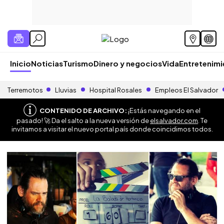
Inicio
Noticias
Turismo
Dinero y negocios
Vida
Entretenim
Terremotos
Lluvias
Hospital Rosales
Empleos El Salvador
CONTENIDO DE ARCHIVO:
¡Estás navegando en el
pasado! 🚀 Da el salto a la nueva versión de
elsalvador.com
. Te
invitamos a visitar el nuevo portal país donde coincidimos todos.