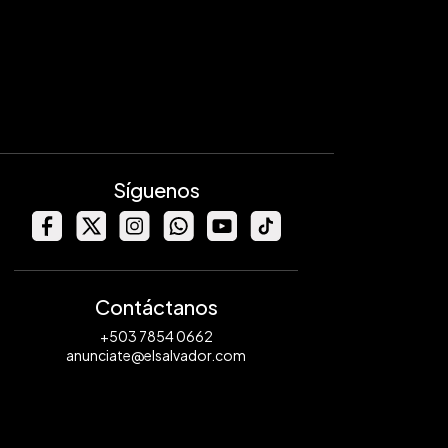
Síguenos
Contáctanos
+503 7854 0662
anunciate@elsalvador.com