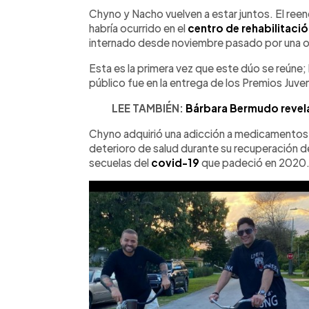
Facebook
Twitter
►
Escuchar artículo
Chyno y Nacho vuelven a estar juntos. El re
habría ocurrido en el
centro de rehabilitaci
internado desde noviembre pasado por una o
Esta es la primera vez que este dúo se reúne; 
público fue en la entrega de los Premios Juv
LEE TAMBIÉN:
Bárbara Bermudo revela
Chyno adquirió una adicción a medicamentos 
deterioro de salud durante su recuperación de
secuelas del
covid-19
que padeció en 2020