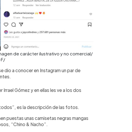
agen de carácter ilustrativo y no comercial/
eF/
se dio a conocer en Instagram un par de
ntes.
 Irrael Gómez y en ellas les ve a los dos
odos”, es la descripción de las fotos.
 traen puestas unas camisetas negras mangas
mosos, “Chino & Nacho”.