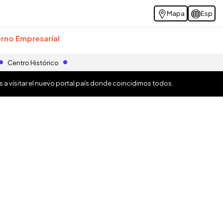
Mapa
Esp
rno Empresarial
Centro Histórico
os a visitar el nuevo portal país donde coincidimos todos.