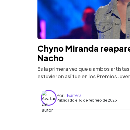
Chyno Miranda reapare
Nacho
Es la primera vez que a ambos artistas 
estuvieron así fue en los Premios Juve
Por
J. Barrera
Publicado el 16 de febrero de 2023
0:00