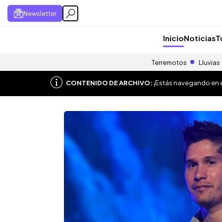
Newsletter
Inicio
Noticias
T
Terremotos
Lluvias
CONTENIDO DE ARCHIVO:
¡Estás navegando en el