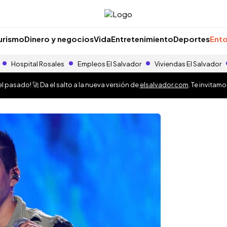
urismo
Dinero y negocios
Vida
Entretenimiento
Deportes
Ento
Hospital Rosales
Empleos El Salvador
Viviendas El Salvador
 pasado! 🚀 Da el salto a la nueva versión de
elsalvador.com
. Te invitam