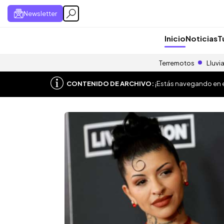
Newsletter
Inicio
Noticias
T
Terremotos
Lluvi
CONTENIDO DE ARCHIVO:
¡Estás navegando en el