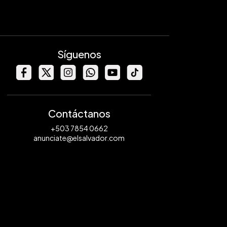
Síguenos
Contáctanos
+503 7854 0662
anunciate@elsalvador.com