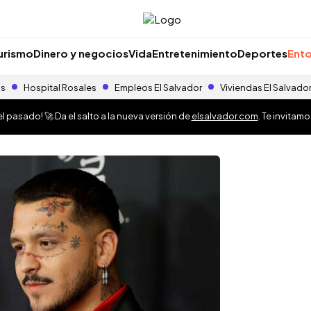
urismo
Dinero y negocios
Vida
Entretenimiento
Deportes
Ento
as
Hospital Rosales
Empleos El Salvador
Viviendas El Salvado
 pasado! 🚀 Da el salto a la nueva versión de
elsalvador.com
. Te invitam