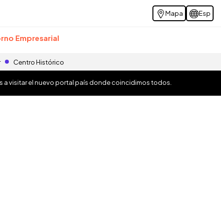
Mapa
Esp
rno Empresarial
r
Centro Histórico
os a visitar el nuevo portal país donde coincidimos todos.