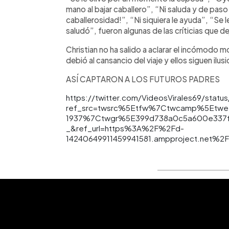
mano al bajar caballero”, “Ni saluda y de paso
caballerosidad!”, “Ni siquiera le ayuda”, “Se le
saludó”, fueron algunas de las críticias que de
Christian no ha salido a aclarar el incómodo
debió al cansancio del viaje y ellos siguen il
ASÍ CAPTARON A LOS FUTUROS PADRES
https://twitter.com/VideosVirales69/stat
ref_src=twsrc%5Etfw%7Ctwcamp%5Etwe
1937%7Ctwgr%5E399d738a0c5a600e337
_&ref_url=https%3A%2F%2Fd-
14240649911459941581.ampproject.net%2