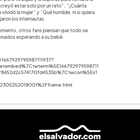
 creyó estar solo por un rato”, “¡Cuánta
 olvidó la mujer” y “Qué humilde, ni si quiera
jaron los internautas.
 momento, otros fans piensan que todo se
usionados esperando a su bebé.
us/1667929795987111937?
etembed%7Ctwterm%5E166792979598711
f8452d2c574170fd4535b%7Ctwcon%5Es1
F2305252018001%2Fframe.html