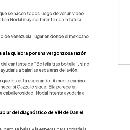
WhatsApp
Copiar link
 que se hacen todos luego de ver un video
istian Nodal muy indiferente con la futura
to de Venezuela, lugar en donde el mexicano
a a la quiebra por una vergonzosa razón
del cantante de “Botella tras botella”, si no
ayudarla a bajar las escaleras del avión.
rro que los está esperando. A medio camino
hecar si Cazzu lo sigue. Ella parece en
e caballerosidad, Nodal intenta ayudarla a
ablar del diagnóstico de VIH de Daniel
 pero te bajas y la esperas para tomarle la