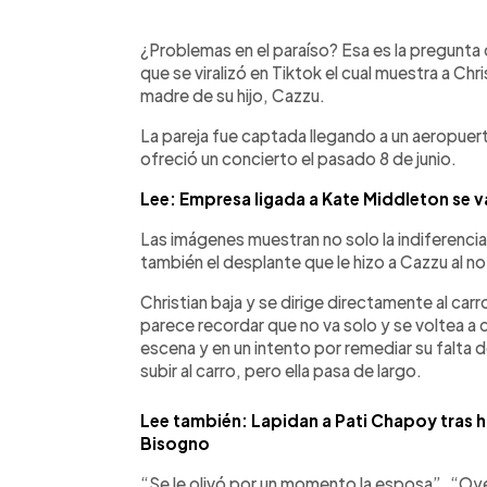
0:00
Facebook
Twitter
►
Escuchar artículo
¿Problemas en el paraíso? Esa es la pregunta
que se viralizó en Tiktok el cual muestra a Chr
madre de su hijo, Cazzu.
La pareja fue captada llegando a un aeropuer
ofreció un concierto el pasado 8 de junio.
Lee: Empresa ligada a Kate Middleton se v
Las imágenes muestran no solo la indiferencia 
también el desplante que le hizo a Cazzu al no 
Christian baja y se dirige directamente al ca
parece recordar que no va solo y se voltea a c
escena y en un intento por remediar su falta d
subir al carro, pero ella pasa de largo.
Lee también: Lapidan a Pati Chapoy tras h
Bisogno
“Se le olivó por un momento la esposa”, “Oye,