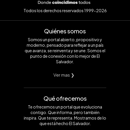
Todos los derechos reservados 1999-2026
Quiénes somos
Somos un portal abierto, propositivo y
moderno, pensado para reflejar a un país
que avanza, se reinventa y se une. Somos el
punto de conexión con lo mejor de El
Salvador.
Ver mas ❯
Qué ofrecemos
Te ofrecemos un portal que evoluciona
contigo. Que informa, pero también
inspira. Que te representa. Mostramos de lo
que está hecho El Salvador.