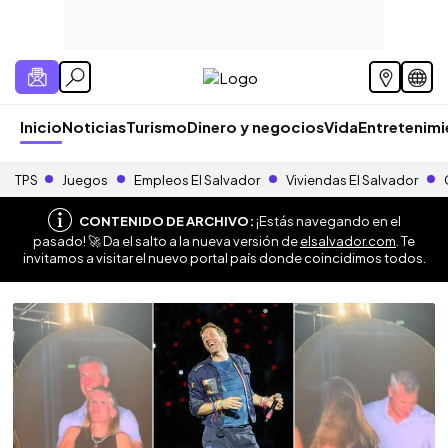
Inicio
Noticias
Turismo
Dinero y negocios
Vida
Entretenim
TPS
Juegos
Empleos El Salvador
Viviendas El Salvador
CONTENIDO DE ARCHIVO:
¡Estás navegando en el
pasado! 🚀 Da el salto a la nueva versión de
elsalvador.com
. Te
invitamos a visitar el nuevo portal país donde coincidimos todos.