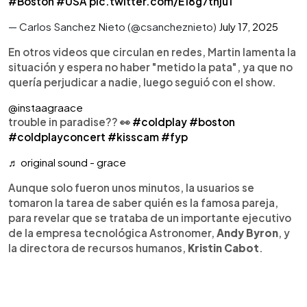
#Boston
#USA
pic.twitter.com/E18g7thju1
— Carlos Sanchez Nieto (@csancheznieto)
July 17, 2025
En otros videos que circulan en redes, Martin lamenta la
situación y espera no haber "metido la pata", ya que no
quería perjudicar a nadie, luego seguió con el show.
@instaagraace
trouble in paradise?? 👀
#coldplay
#boston
#coldplayconcert
#kisscam
#fyp
♬ original sound - grace
Aunque solo fueron unos minutos, la usuarios se
tomaron la tarea de saber quién es la famosa pareja,
para revelar que se trataba de un importante ejecutivo
de la empresa tecnológica Astronomer,
Andy Byron
, y
la directora de recursos humanos,
Kristin Cabot
.