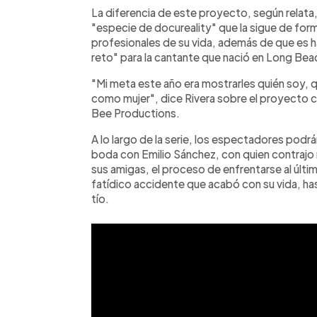
La diferencia de este proyecto, según relata, 
"especie de docureality" que la sigue de for
profesionales de su vida, además de que es 
reto" para la cantante que nació en Long Beac
"Mi meta este año era mostrarles quién soy,
como mujer", dice Rivera sobre el proyecto 
Bee Productions.
A lo largo de la serie, los espectadores podr
boda con Emilio Sánchez, con quien contrajo 
sus amigas, el proceso de enfrentarse al últi
fatídico accidente que acabó con su vida, has
tío.