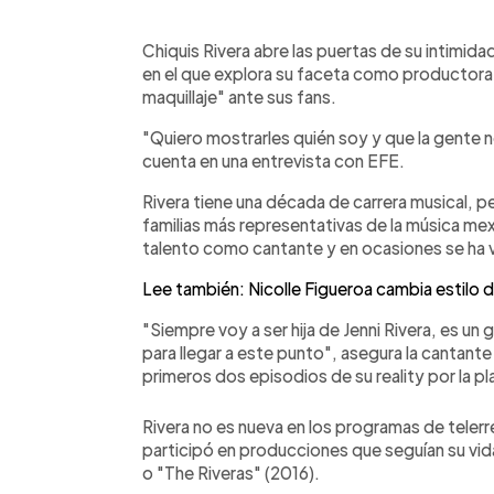
0:00
Facebook
Twitter
►
Escuchar artículo
Chiquis Rivera abre las puertas de su intimidad
en el que explora su faceta como productora 
maquillaje" ante sus fans.
"Quiero mostrarles quién soy y que la gente 
cuenta en una entrevista con EFE.
Rivera tiene una década de carrera musical, pe
familias más representativas de la música mexi
talento como cantante y en ocasiones se ha 
Lee también: Nicolle Figueroa cambia estilo de
"Siempre voy a ser hija de Jenni Rivera, es un
para llegar a este punto", asegura la cantant
primeros dos episodios de su reality por la p
Rivera no es nueva en los programas de telerre
participó en producciones que seguían su vida 
o "The Riveras" (2016).