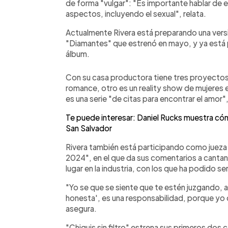
de forma "vulgar": "Es importante hablar de 
aspectos, incluyendo el sexual", relata.
Actualmente Rivera está preparando una versió
"Diamantes" que estrenó en mayo, y ya está 
álbum.
Con su casa productora tiene tres proyectos 
romance, otro es un reality show de mujeres 
es una serie "de citas para encontrar el amor"
Te puede interesar: Daniel Rucks muestra có
San Salvador
Rivera también está participando como juez
2024", en el que da sus comentarios a canta
lugar en la industria, con los que ha podido s
"Yo se que se siente que te estén juzgando, a
honesta', es una responsabilidad, porque yo 
asegura.
"Chiquis sin filtro" estrena sus primeros dos