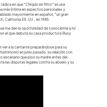
radica en que "Chiquis sin filtro" es una
ma más íntima en aspectos personales y
hablado mayormente en español, "un gran
h, California EE.UU., en 1985.
 que me den la oportunidad de conocerme a mí
con el que debuta su casa productora Busy
án ver a la cantante preparándose para su
matrimonio en junio pasado, su relación con
mo escenario que piso su madre antes del
ta las disputas legales contra su abuelo y su