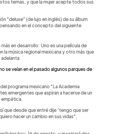
estos temas, y que la mujer acepte todos sus
n "deluxe" (de lujo en inglés) de su álbum
pensando en el concepto del siguiente
más en desarrollo: Uno es una película de
en la música regional mexicana y otro más que
, adelanta.
mo se veían en el pasado algunos parques de
a del programa mexicano "La Academia
ntes emergentes que aspiran a hacerse de un
er empática.
sí que desde que entré dije 'tengo que ser
quiero hacer un cambio en sus vidas",
 capítulos hoy, 16 de agosto, y mostrará dos