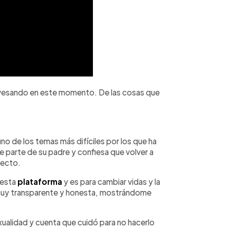
avesando en este momento. De las cosas que
e uno de los temas más difíciles por los que ha
e parte de su padre y confiesa que volver a
yecto.
 esta
plataforma
y es para cambiar vidas y la
 muy transparente y honesta, mostrándome
ualidad y cuenta que cuidó para no hacerlo