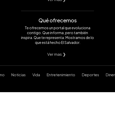
Qué ofrecemos
Te ofrecemos un portal que evoluciona
contigo. Que informa, pero también
inspira. Que te representa. Mostramos de lo
que está hecho El Salvador.
Ver mas ❯
smo
Noticias
Vida
Entretenimiento
Deportes
Dine