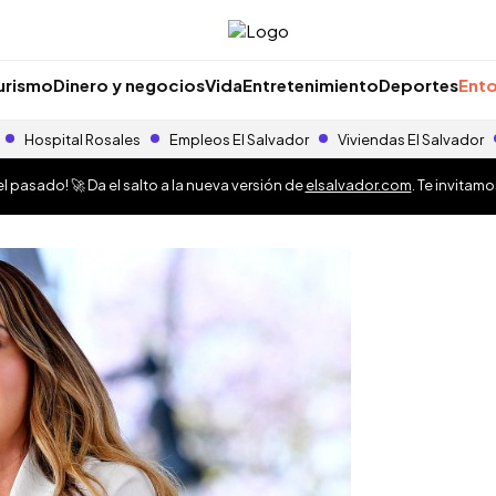
urismo
Dinero y negocios
Vida
Entretenimiento
Deportes
Ento
Hospital Rosales
Empleos El Salvador
Viviendas El Salvador
 pasado! 🚀 Da el salto a la nueva versión de
elsalvador.com
. Te invitam