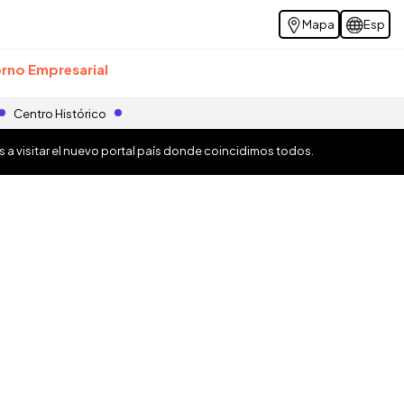
Mapa
Esp
rno Empresarial
Centro Histórico
os a visitar el nuevo portal país donde coincidimos todos.