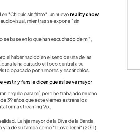
WhatsApp
Copiar link
 en "Chiquis sin filtro", un nuevo
reality show
audiovisual, mientras se expone "sin
no se base en lo que han escuchado de mí",
ro el haber nacido en el seno de una de las
cana le ha quitado el foco central a su
visto opacado por rumores y escándalos.
 vestir y fans le dicen que así se ve mayor
 gran orgullo para mí, pero he trabajado mucho
e de 39 años que este viernes estrena los
lataforma streaming Vix.
alidad. La hija mayor de la Diva de la Banda
y la de su familia como "I Love Jenni" (2011)