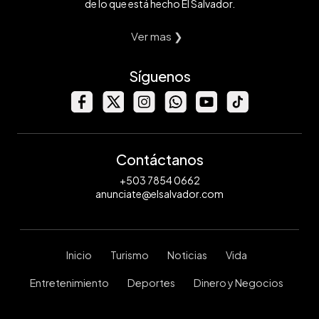
de lo que está hecho El Salvador.
Ver mas ❯
Síguenos
Contáctanos
+503 7854 0662
anunciate@elsalvador.com
Inicio
Turismo
Noticias
Vida
Entretenimiento
Deportes
Dinero y Negocios