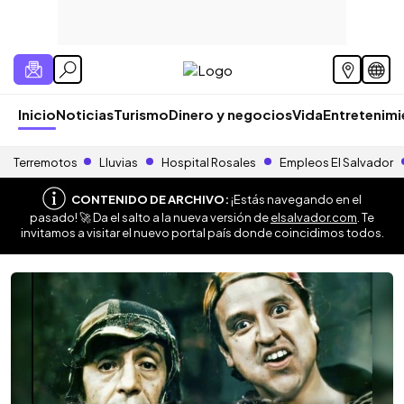
Inicio
Noticias
Turismo
Dinero y negocios
Vida
Entretenim
Terremotos
Lluvias
Hospital Rosales
Empleos El Salvador
CONTENIDO DE ARCHIVO:
¡Estás navegando en el
pasado! 🚀 Da el salto a la nueva versión de
elsalvador.com
. Te
invitamos a visitar el nuevo portal país donde coincidimos todos.