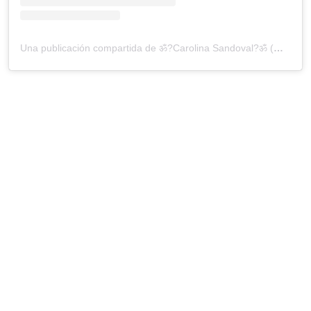
Una publicación compartida de ॐ?Carolina Sandoval?ॐ (@venenosandoval)