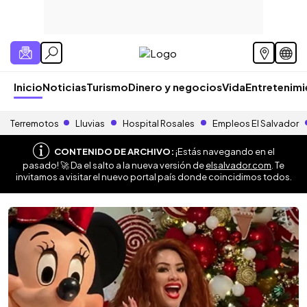
Inicio
Noticias
Turismo
Dinero y negocios
Vida
Entretenim
Terremotos
Lluvias
Hospital Rosales
Empleos El Salvador
CONTENIDO DE ARCHIVO:
¡Estás navegando en el
pasado! 🚀 Da el salto a la nueva versión de
elsalvador.com
. Te
invitamos a visitar el nuevo portal país donde coincidimos todos.