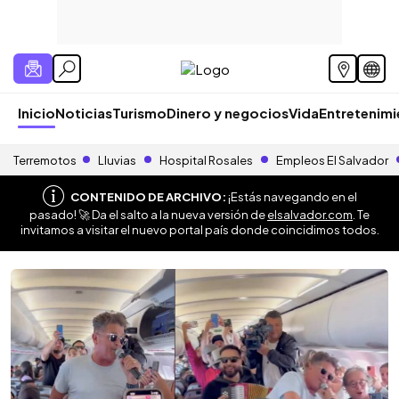
Inicio
Noticias
Turismo
Dinero y negocios
Vida
Entretenim
Terremotos
Lluvias
Hospital Rosales
Empleos El Salvador
CONTENIDO DE ARCHIVO:
¡Estás navegando en el
pasado! 🚀 Da el salto a la nueva versión de
elsalvador.com
. Te
invitamos a visitar el nuevo portal país donde coincidimos todos.