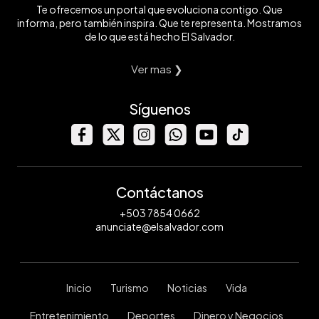
Te ofrecemos un portal que evoluciona contigo. Que
informa, pero también inspira. Que te representa. Mostramos
de lo que está hecho El Salvador.
Ver mas ❯
Síguenos
Contáctanos
+503 7854 0662
anunciate@elsalvador.com
Inicio
Turismo
Noticias
Vida
Entretenimiento
Deportes
Dinero y Negocios