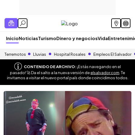
Inicio
Noticias
Turismo
Dinero y negocios
Vida
Entretenim
Terremotos
Lluvias
Hospital Rosales
Empleos El Salvador
CONTENIDO DE ARCHIVO:
¡Estás navegando en el
pasado! 🚀 Da el salto a la nueva versión de
elsalvador.com
. Te
invitamos a visitar el nuevo portal país donde coincidimos todos.