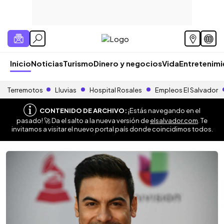
Inicio
Noticias
Turismo
Dinero y negocios
Vida
Entretenim
Terremotos
Lluvias
Hospital Rosales
Empleos El Salvador
CONTENIDO DE ARCHIVO:
¡Estás navegando en el
pasado! 🚀 Da el salto a la nueva versión de
elsalvador.com
. Te
invitamos a visitar el nuevo portal país donde coincidimos todos.