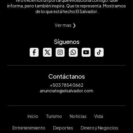
Te ofrecemos un portal que evoluciona contigo. Que
informa, pero también inspira. Que te representa. Mostramos
de lo que está hecho El Salvador.
Ver mas ❯
Síguenos
Contáctanos
+503 7854 0662
anunciate@elsalvador.com
Inicio
Turismo
Noticias
Vida
Entretenimiento
Deportes
Dinero y Negocios