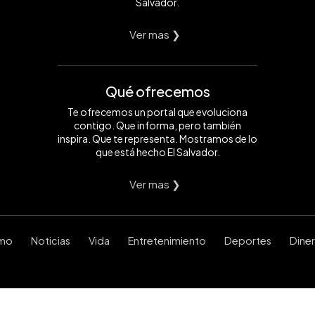
Salvador.
Ver mas ❯
Qué ofrecemos
Te ofrecemos un portal que evoluciona
contigo. Que informa, pero también
inspira. Que te representa. Mostramos de lo
que está hecho El Salvador.
Ver mas ❯
smo
Noticias
Vida
Entretenimiento
Deportes
Dine