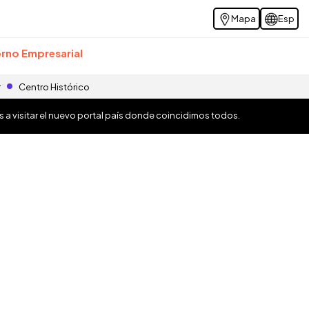
Mapa
Esp
rno Empresarial
r
Centro Histórico
os a visitar el nuevo portal país donde coincidimos todos.