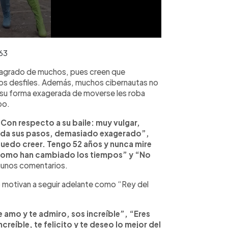
63
l agrado de muchos, pues creen que
 los desfiles. Además, muchos cibernautas no
 su forma exagerada de moverse les roba
po.
“Con respecto a su baile: muy vulgar,
ida sus pasos, demasiado exagerado”,
puedo creer. Tengo 52 años y nunca mire
e como han cambiado los tiempos” y “No
lgunos comentarios.
o motivan a seguir adelante como “Rey del
e amo y te admiro, sos increíble”, “Eres
creíble, te felicito y te deseo lo mejor del