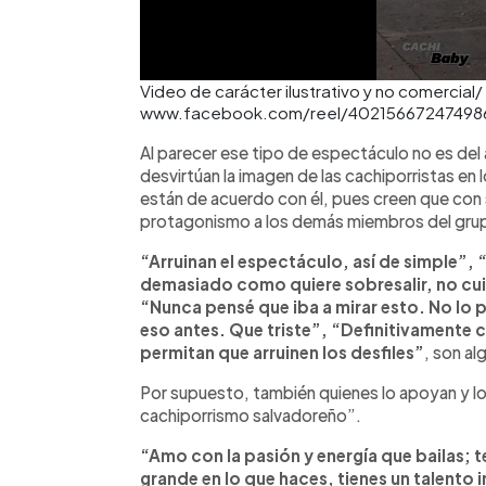
Video de carácter ilustrativo y no comercial/
www.facebook.com/reel/40215667247498
Al parecer ese tipo de espectáculo no es de
desvirtúan la imagen de las cachiporristas en
están de acuerdo con él, pues creen que con
protagonismo a los demás miembros del gru
“Arruinan el espectáculo, así de simple”, 
demasiado como quiere sobresalir, no cu
“Nunca pensé que iba a mirar esto. No lo 
eso antes. Que triste”, “Definitivament
permitan que arruinen los desfiles”
, son a
Por supuesto, también quienes lo apoyan y l
cachiporrismo salvadoreño”.
“Amo con la pasión y energía que bailas; t
grande en lo que haces, tienes un talento in