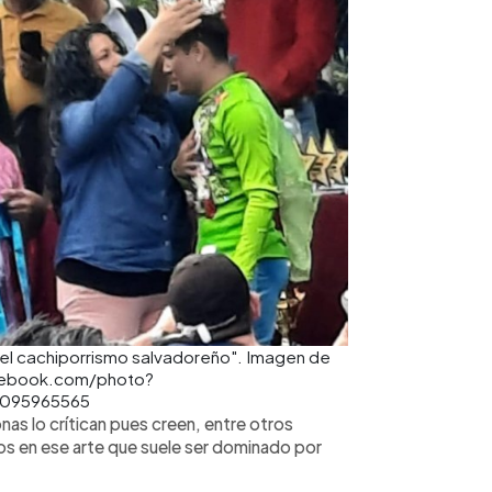
l cachiporrismo salvadoreño". Imagen de
facebook.com/photo?
4095965565
nas lo crítican pues creen, entre otros
s en ese arte que suele ser dominado por