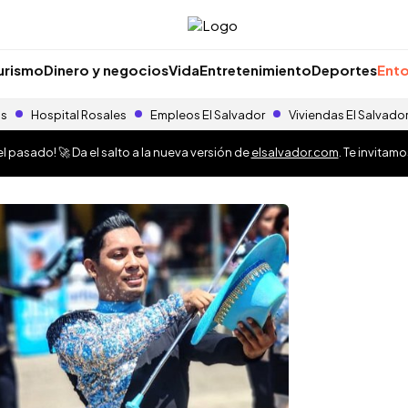
urismo
Dinero y negocios
Vida
Entretenimiento
Deportes
Ento
as
Hospital Rosales
Empleos El Salvador
Viviendas El Salvado
 pasado! 🚀 Da el salto a la nueva versión de
elsalvador.com
. Te invitam