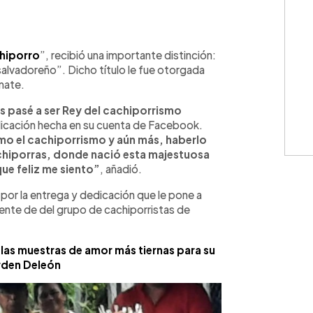
WhatsApp
Copiar link
hiporro
”, recibió una importante distinción:
lvadoreño”. Dicho título le fue otorgada
nate.
s pasé a ser Rey del cachiporrismo
licación hecha en su cuenta de Facebook.
omo el cachiporrismo y aún más, haberlo
achiporras, donde nació esta majestuosa
que feliz me siento”
, añadió.
por la entrega y dedicación que le pone a
ente de del grupo de cachiporristas de
las muestras de amor más tiernas para su
den Deleón