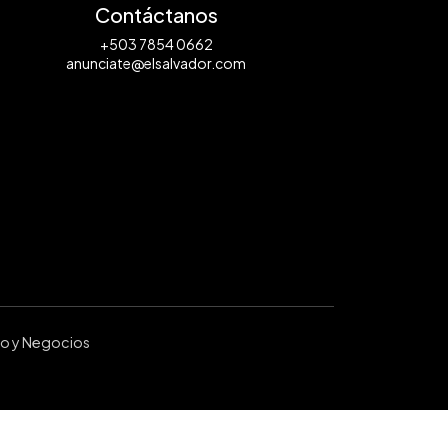
Contáctanos
+503 7854 0662
anunciate@elsalvador.com
ro y Negocios