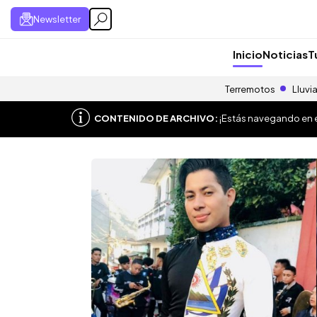
Newsletter
Inicio
Noticias
T
Terremotos
Lluvi
CONTENIDO DE ARCHIVO:
¡Estás navegando en el