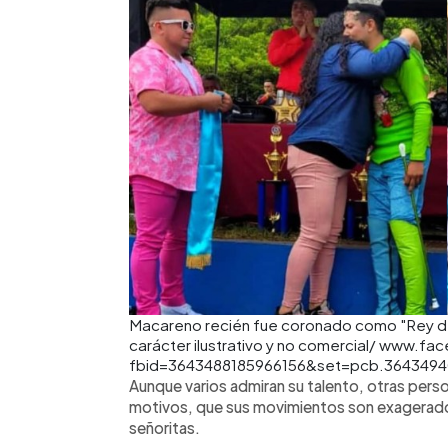
Macareno recién fue coronado como "Rey de
carácter ilustrativo y no comercial/ www.
fbid=3643488185966156&set=pcb.364349
Aunque varios admiran su talento, otras perso
motivos, que sus movimientos son exagerado
señoritas.