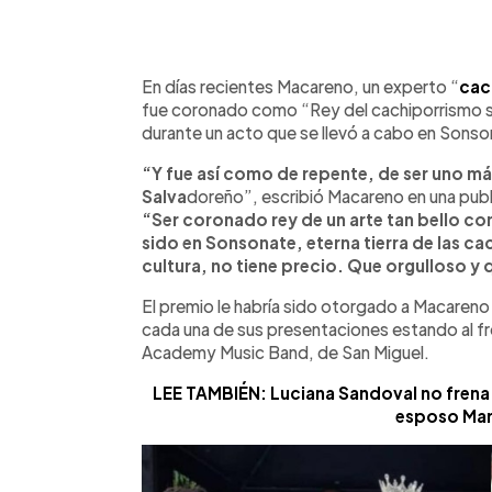
0:00
Facebook
Twitter
►
Escuchar artículo
En días recientes Macareno, un experto “
cac
fue coronado como “Rey del cachiporrismo sa
durante un acto que se llevó a cabo en Sonso
“Y fue así como de repente, de ser uno má
Salva
doreño”, escribió Macareno en una pub
“Ser coronado rey de un arte tan bello c
sido en Sonsonate, eterna tierra de las c
cultura, no tiene precio. Que orgulloso y 
El premio le habría sido otorgado a Macareno 
cada una de sus presentaciones estando al fr
Academy Music Band, de San Miguel.
LEE TAMBIÉN: Luciana Sandoval no frena 
esposo Mar