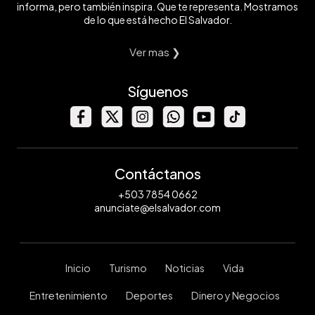
informa, pero también inspira. Que te representa. Mostramos
de lo que está hecho El Salvador.
Ver mas ❯
Síguenos
Contáctanos
+503 7854 0662
anunciate@elsalvador.com
Inicio
Turismo
Noticias
Vida
Entretenimiento
Deportes
Dinero y Negocios