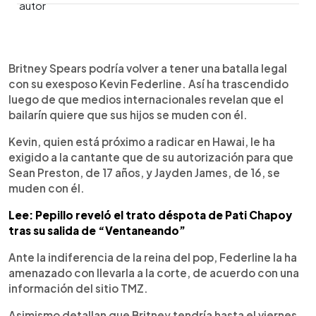
0:00
►
Escuchar artículo
Britney Spears podría volver a tener una batalla legal
con su exesposo Kevin Federline. Así ha trascendido
luego de que medios internacionales revelan que el
bailarín quiere que sus hijos se muden con él.
Kevin, quien está próximo a radicar en Hawai, le ha
exigido a la cantante que de su autorización para que
Sean Preston, de 17 años, y Jayden James, de 16, se
muden con él.
Lee: Pepillo reveló el trato déspota de Pati Chapoy
tras su salida de “Ventaneando”
Ante la indiferencia de la reina del pop, Federline la ha
amenazado con llevarla a la corte, de acuerdo con una
información del sitio TMZ.
Asimismo detallan que Britney tendría hasta el viernes