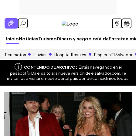
Inicio
Noticias
Turismo
Dinero y negocios
Vida
Entretenim
Terremotos
Lluvias
Hospital Rosales
Empleos El Salvador
CONTENIDO DE ARCHIVO:
¡Estás navegando en el
pasado! 🚀 Da el salto a la nueva versión de
elsalvador.com
. Te
invitamos a visitar el nuevo portal país donde coincidimos todos.