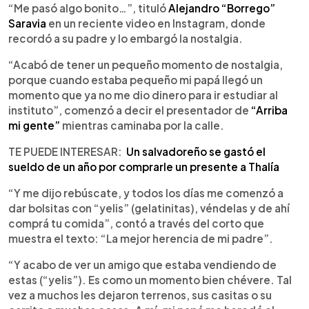
►
Escuchar artículo
“Me pasó algo bonito…”, tituló
Alejandro “Borrego”
Saravia
en un reciente video en Instagram, donde
recordó a su padre y lo embargó la nostalgia.
“Acabó de tener un pequeño momento de nostalgia,
porque cuando estaba pequeño mi papá llegó un
momento que ya no me dio dinero para ir estudiar al
instituto”, comenzó a decir el presentador de
“Arriba
mi gente”
mientras caminaba por la calle.
TE PUEDE INTERESAR:
Un salvadoreño se gastó el
sueldo de un año por comprarle un presente a Thalía
“Y me dijo rebúscate, y todos los días me comenzó a
dar bolsitas con “yelis” (gelatinitas), véndelas y de ahí
comprá tu comida”, contó a través del corto que
muestra el texto: “La mejor herencia de mi padre”.
“Y acabo de ver un amigo que estaba vendiendo de
estas (“yelis”). Es como un momento bien chévere. Tal
vez a muchos les dejaron terrenos, sus casitas o su