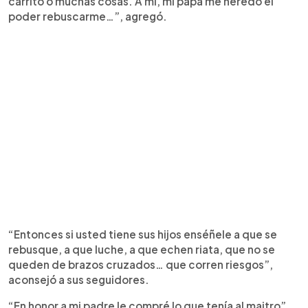
carrito o muchas cosas. A mí, mi papá me heredó el
poder rebuscarme…”, agregó.
“Entonces si usted tiene sus hijos enséñele a que se
rebusque, a que luche, a que echen riata, que no se
queden de brazos cruzados… que corren riesgos”,
aconsejó a sus seguidores.
“En honor a mi padre le compré lo que tenía al maitro”,