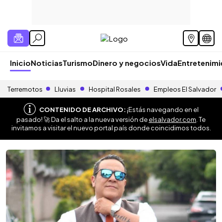
Inicio
Noticias
Turismo
Dinero y negocios
Vida
Entretenim
Terremotos
Lluvias
Hospital Rosales
Empleos El Salvador
CONTENIDO DE ARCHIVO:
¡Estás navegando en el
pasado! 🚀 Da el salto a la nueva versión de
elsalvador.com
. Te
invitamos a visitar el nuevo portal país donde coincidimos todos.