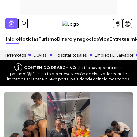
Inicio
Noticias
Turismo
Dinero y negocios
Vida
Entretenim
Terremotos
Lluvias
Hospital Rosales
Empleos El Salvador
CONTENIDO DE ARCHIVO:
¡Estás navegando en el
pasado! 🚀 Da el salto a la nueva versión de
elsalvador.com
. Te
invitamos a visitar el nuevo portal país donde coincidimos todos.