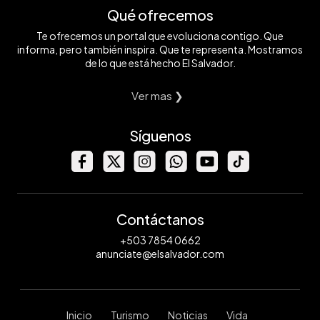
Qué ofrecemos
Te ofrecemos un portal que evoluciona contigo. Que
informa, pero también inspira. Que te representa. Mostramos
de lo que está hecho El Salvador.
Ver mas ❯
Síguenos
Contáctanos
+503 7854 0662
anunciate@elsalvador.com
Inicio
Turismo
Noticias
Vida