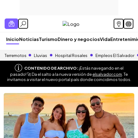
Inicio
Noticias
Turismo
Dinero y negocios
Vida
Entretenim
Terremotos
Lluvias
Hospital Rosales
Empleos El Salvador
CONTENIDO DE ARCHIVO:
¡Estás navegando en el
pasado! 🚀 Da el salto a la nueva versión de
elsalvador.com
. Te
invitamos a visitar el nuevo portal país donde coincidimos todos.