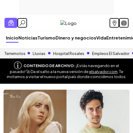
Inicio
Noticias
Turismo
Dinero y negocios
Vida
Entretenim
Terremotos
Lluvias
Hospital Rosales
Empleos El Salvador
CONTENIDO DE ARCHIVO:
¡Estás navegando en el
pasado! 🚀 Da el salto a la nueva versión de
elsalvador.com
. Te
invitamos a visitar el nuevo portal país donde coincidimos todos.