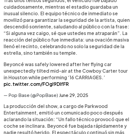
Tras unos tensos segundos, el vehículo fue bajado
cuidadosamente, mientras el estadio guardaba un
inusual silencio. El equipo técnico de inmediato se
movilizó para garantizar la seguridad de la artista, quien
descendió sonriente, saludando al público con la frase:
“Si alguna vez caigo, sé que ustedes me atraparán”. La
reacción del público fue inmediata: una ovación masiva
llenó el recinto, celebrando no solo la seguridad de la
estrella, sino también su temple.
Beyoncé was safely lowered after her flying car
unexpectedly tilted mid-air at the Cowboy Carter tour
in Houston while performing ‘16 CARRIAGES.’
pic.twitter.com/FOgl9DIfFR
— Pop Base (@PopBase)
June 29, 2025
La producción del show, a cargo de Parkwood
Entertainment, emitió un comunicado poco después
aclarando la situación: “Un fallo técnico provocó que el
coche se inclinara. Beyoncé fue bajada rápidamente y
nadie resultó herido. El espectáculo continuó sin más