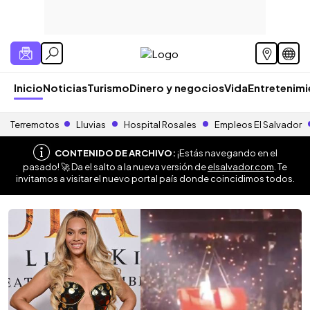
Inicio
Noticias
Turismo
Dinero y negocios
Vida
Entretenim
Terremotos
Lluvias
Hospital Rosales
Empleos El Salvador
CONTENIDO DE ARCHIVO:
¡Estás navegando en el
pasado! 🚀 Da el salto a la nueva versión de
elsalvador.com
. Te
invitamos a visitar el nuevo portal país donde coincidimos todos.