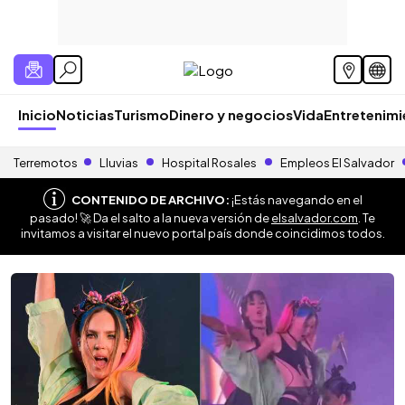
Inicio
Noticias
Turismo
Dinero y negocios
Vida
Entretenim
Terremotos
Lluvias
Hospital Rosales
Empleos El Salvador
CONTENIDO DE ARCHIVO:
¡Estás navegando en el
pasado! 🚀 Da el salto a la nueva versión de
elsalvador.com
. Te
invitamos a visitar el nuevo portal país donde coincidimos todos.