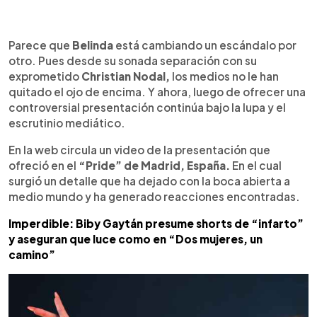
0:00
►
Escuchar artículo
Parece que
Belinda
está cambiando un escándalo por
otro. Pues desde su sonada separación con su
exprometido
Christian Nodal,
los medios no le han
quitado el ojo de encima. Y ahora, luego de ofrecer una
controversial presentación continúa bajo la lupa y el
escrutinio mediático.
En la web circula un video de la presentación que
ofreció en el
“Pride” de Madrid, España.
En el cual
surgió un detalle que ha dejado con la boca abierta a
medio mundo y ha generado reacciones encontradas.
Imperdible: Biby Gaytán presume shorts de “infarto”
y aseguran que luce como en “Dos mujeres, un
camino”