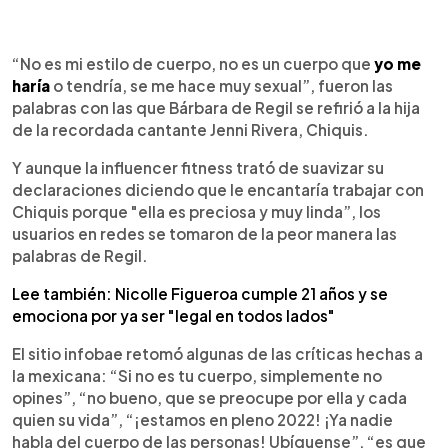
0:00
►
Escuchar artículo
“No es mi estilo de cuerpo, no es un cuerpo que
yo me
haría
o tendría, se me hace muy sexual”, fueron las
palabras con las que Bárbara de Regil se refirió a la hija
de la recordada cantante Jenni Rivera, Chiquis.
Y aunque la influencer fitness trató de suavizar su
declaraciones diciendo que le encantaría trabajar con
Chiquis porque "ella es preciosa y muy linda”, los
usuarios en redes se tomaron de la peor manera las
palabras de Regil.
Lee también: Nicolle Figueroa cumple 21 años y se
emociona por ya ser "legal en todos lados"
El sitio infobae retomó algunas de las críticas hechas a
la mexicana: “Si no es tu cuerpo, simplemente no
opines”, “no bueno, que se preocupe por ella y cada
quien su vida”, “¡estamos en pleno 2022! ¡Ya nadie
habla del cuerpo de las personas! Ubíquense”, “es que