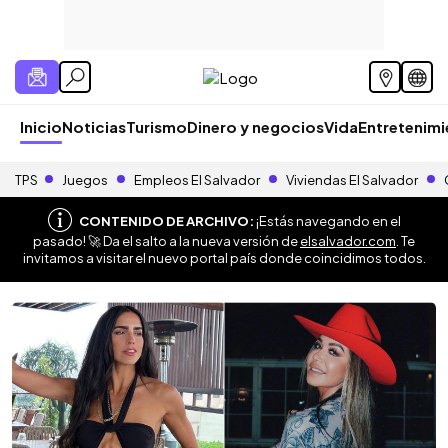
Inicio
Noticias
Turismo
Dinero y negocios
Vida
Entretenim
TPS
Juegos
Empleos El Salvador
Viviendas El Salvador
CONTENIDO DE ARCHIVO:
¡Estás navegando en el
pasado! 🚀 Da el salto a la nueva versión de
elsalvador.com
. Te
invitamos a visitar el nuevo portal país donde coincidimos todos.