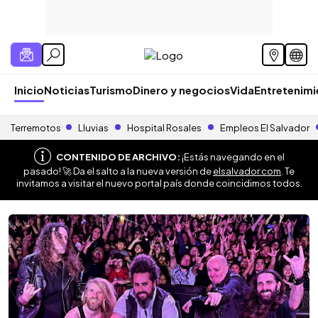
Inicio
Noticias
Turismo
Dinero y negocios
Vida
Entretenim
Terremotos
Lluvias
Hospital Rosales
Empleos El Salvador
CONTENIDO DE ARCHIVO:
¡Estás navegando en el
pasado! 🚀 Da el salto a la nueva versión de
elsalvador.com
. Te
invitamos a visitar el nuevo portal país donde coincidimos todos.