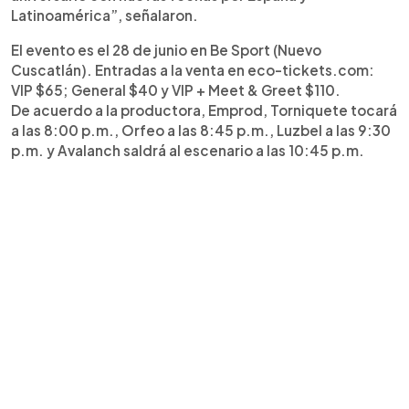
Latinoamérica”, señalaron.
El evento es el 28 de junio en Be Sport (Nuevo
Cuscatlán). Entradas a la venta en eco-tickets.com:
VIP $65; General $40 y VIP + Meet & Greet $110.
De acuerdo a la productora, Emprod, Torniquete tocará
a las 8:00 p.m., Orfeo a las 8:45 p.m., Luzbel a las 9:30
p.m. y Avalanch saldrá al escenario a las 10:45 p.m.