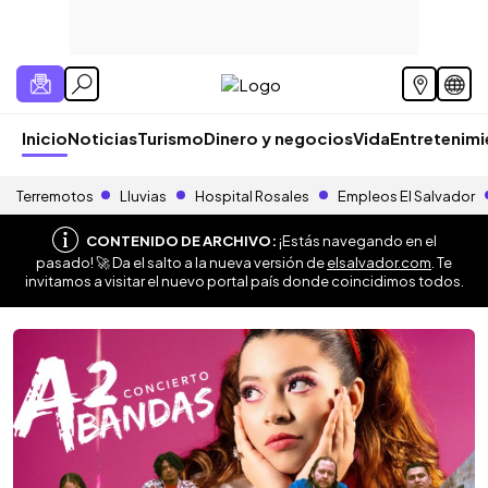
Inicio
Noticias
Turismo
Dinero y negocios
Vida
Entretenim
Terremotos
Lluvias
Hospital Rosales
Empleos El Salvador
CONTENIDO DE ARCHIVO:
¡Estás navegando en el
pasado! 🚀 Da el salto a la nueva versión de
elsalvador.com
. Te
invitamos a visitar el nuevo portal país donde coincidimos todos.