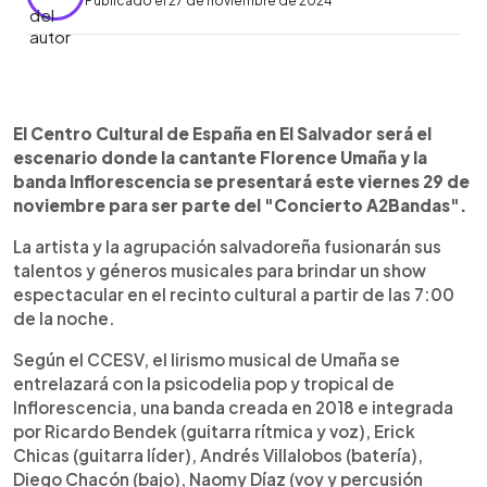
Publicado el 27 de noviembre de 2024
0:00
►
Escuchar artículo
El Centro Cultural de España en El Salvador será el
escenario donde la cantante Florence Umaña y la
banda Inflorescencia se presentará este viernes 29 de
noviembre para ser parte del "Concierto A2Bandas".
La artista y la agrupación salvadoreña fusionarán sus
talentos y géneros musicales para brindar un show
espectacular en el recinto cultural a partir de las 7:00
de la noche.
Según el CCESV, el lirismo musical de Umaña se
entrelazará con la psicodelia pop y tropical de
Inflorescencia, una banda creada en 2018 e integrada
por Ricardo Bendek (guitarra rítmica y voz), Erick
Chicas (guitarra líder), Andrés Villalobos (batería),
Diego Chacón (bajo), Naomy Díaz (voy y percusión