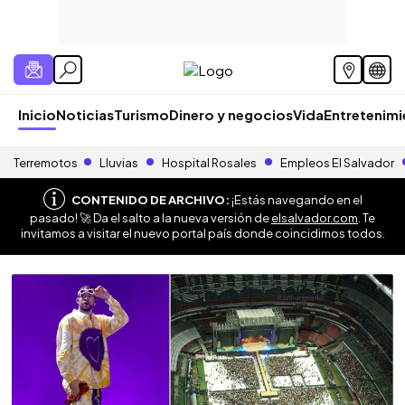
Inicio
Noticias
Turismo
Dinero y negocios
Vida
Entretenim
Terremotos
Lluvias
Hospital Rosales
Empleos El Salvador
CONTENIDO DE ARCHIVO:
¡Estás navegando en el
pasado! 🚀 Da el salto a la nueva versión de
elsalvador.com
. Te
invitamos a visitar el nuevo portal país donde coincidimos todos.