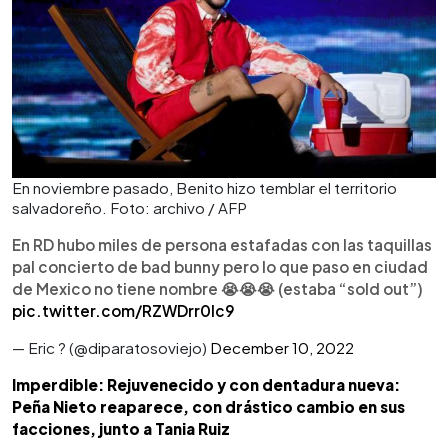
En noviembre pasado, Benito hizo temblar el territorio
salvadoreño. Foto: archivo / AFP
En RD hubo miles de persona estafadas con las taquillas
pal concierto de bad bunny pero lo que paso en ciudad
de Mexico no tiene nombre 😭😭😭 (estaba “sold out”)
pic.twitter.com/RZWDrr0Ic9
— Eric ? (@diparatosoviejo)
December 10, 2022
Imperdible: Rejuvenecido y con dentadura nueva:
Peña Nieto reaparece, con drástico cambio en sus
facciones, junto a Tania Ruiz