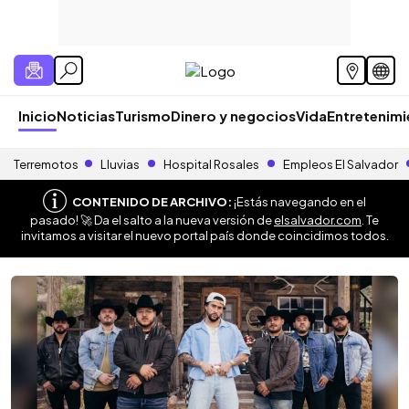
Inicio
Noticias
Turismo
Dinero y negocios
Vida
Entretenim
Terremotos
Lluvias
Hospital Rosales
Empleos El Salvador
CONTENIDO DE ARCHIVO:
¡Estás navegando en el
pasado! 🚀 Da el salto a la nueva versión de
elsalvador.com
. Te
invitamos a visitar el nuevo portal país donde coincidimos todos.