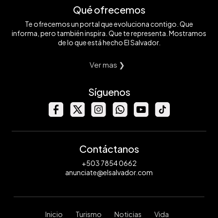
Qué ofrecemos
Te ofrecemos un portal que evoluciona contigo. Que
informa, pero también inspira. Que te representa. Mostramos
de lo que está hecho El Salvador.
Ver mas ❯
Síguenos
Contáctanos
+503 7854 0662
anunciate@elsalvador.com
Inicio
Turismo
Noticias
Vida