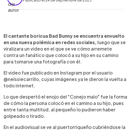
Publicado el 24 de septiembre de 2023
0:00
►
Escuchar artículo
El cantante boricua Bad Bunny se encuentra envuelto
en una nueva polémica en redes sociales,
luego que se
viralizara un video en el que se ve cómo arremete
contra un fanático que colocó a su hijo en su camino
para tomarse una fotografía con él.
El video fue publicado en Instagram por el usuario
@nelssiecarrillo, cuyas imágenes ya le dieron la vuelta a
todo internet.
Lo que despertó el enojo del "Conejo malo" fue la forma
de cómo la persona colocó en el camino a su hijo, pues
entre tanta multitud, al pequeño lo pudieron haber
golpeado o tirado.
En el audiovisual se ve al puertorriqueño cubriéndose la