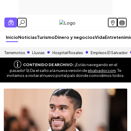
Inicio
Noticias
Turismo
Dinero y negocios
Vida
Entretenim
Terremotos
Lluvias
Hospital Rosales
Empleos El Salvador
CONTENIDO DE ARCHIVO:
¡Estás navegando en el
pasado! 🚀 Da el salto a la nueva versión de
elsalvador.com
. Te
invitamos a visitar el nuevo portal país donde coincidimos todos.