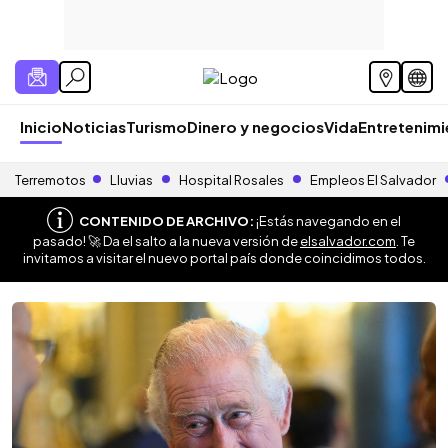
Inicio
Noticias
Turismo
Dinero y negocios
Vida
Entretenim
Terremotos
Lluvias
Hospital Rosales
Empleos El Salvador
CONTENIDO DE ARCHIVO:
¡Estás navegando en el
pasado! 🚀 Da el salto a la nueva versión de
elsalvador.com
. Te
invitamos a visitar el nuevo portal país donde coincidimos todos.